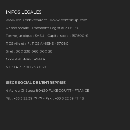
INFOS LEGALES
www.leleu.pidevboard.fr - www.ponthieupl.com
Raison sociale : Transports Logistique LELEU
Forme juridique : SASU - Capital social : 157.500 €
RCS ville et n° : RCS AMIENS 437080
Siret : 300 238 060 000 28
Code APE-NAF : 4941 A
NIF : FR 31 300 238 060
SIÈGE SOCIAL DE L’ENTREPRISE :
4 Av. du Château 80420 FLIXECOURT - FRANCE
Tél. : +33 3 22 39 47 47 - Fax. : +33 3 22 39 47 48