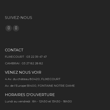
SUIVEZ-NOUS
Trouvez nous sur :
Facebook
LinkedIn
page
page
opens
opens
CONTACT
in
in
new
new
FLIXECOURT : 03 22 39 47 47
window
window
CAMBRAI : 03 27 82 28 82
VENEZ NOUS VOIR
4 Av. du château 80420, FLIXECOURT
Av. de l’Europe 59400, FONTAINE NOTRE DAME
HORAIRES D'OUVERTURE
Lundi au vendredi : 8h - 12h30 et 13h30 - 18h30